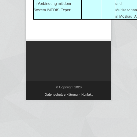
in Verbindung mit dem
und
System IMEDIS-Expert.
Multiresonan
in Moskau, A
© Copyright 2026
Datenschutzerklärung
Kontakt