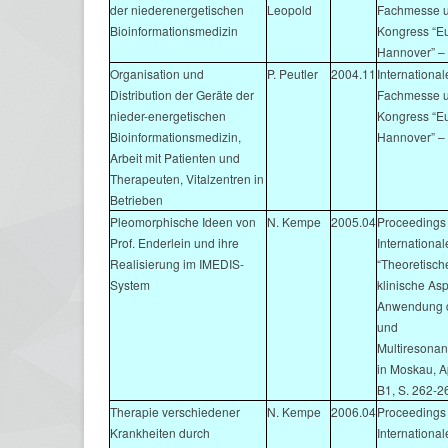
der niederenergetischen
Leopold
Fachmesse 
Bioinformationsmedizin
Kongress “E
Hannover” –
Organisation und
P. Peutler
2004.11
International
Distribution der Geräte der
Fachmesse 
nieder-energetischen
Kongress “E
Bioinformationsmedizin,
Hannover” –
Arbeit mit Patienten und
Therapeuten, Vitalzentren in
Betrieben
Pleomorphische Ideen von
N. Kempe
2005.04
Proceedings 
Prof. Enderlein und ihre
Internationa
Realisierung im IMEDIS-
“Theoretisch
System
klinische As
Anwendung d
und
Multiresonan
in Moskau, A
B1, S. 262-2
Therapie verschiedener
N. Kempe
2006.04
Proceedings 
Krankheiten durch
Internationa