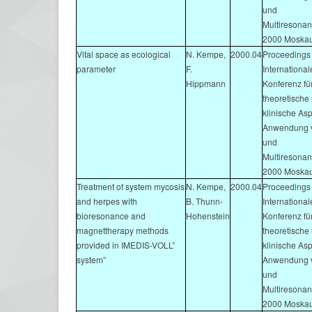
und
Multiresonan
2000 Moskau
Vital space as ecological
N. Kempe,
2000.04
Proceedings 
parameter
F.
Internationa
Hippmann
Konferenz fü
theoretische
klinische As
Anwendung v
und
Multiresonan
2000 Moskau
Treatment of system mycosis
N. Kempe,
2000.04
Proceedings 
and herpes with
B. Thunn-
Internationa
bioresonance and
Hohenstein
Konferenz fü
magnettherapy methods
theoretische
provided in IMEDIS-VOLL”
klinische As
system”
Anwendung v
und
Multiresonan
2000 Moskau