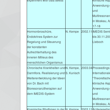
experiment with oats seeds
klinische As
Anwendung d
und
Multiresonan
in Moskau, Ap
17-18
Hormonbroschüre,
N. Kempe
2002.11
IMEDIS Semi
Endokrines System zur
bis 30.11.20
Regelung und Steuerung
Lieboch
der konstanten
Aufrechterhaltung des
inneren Milieus des
menschlichen Organismus
Chronische Krankheiten und
N. Kempe,
2003.04
Proceedings 
Darmflora. Realisierung und
S. Kunisch
Internationa
Weiterentwicklung der Ideen
“Theoretisch
von Dr. Bach mit
klinische As
Bioresonanztherapien auf
Anwendung d
dem IMEDIS-System
und
Multiresonan
in Moskau, A
Kosmische Rhythmen in der
N. Kempe
2003.11
Ärztegesellsc