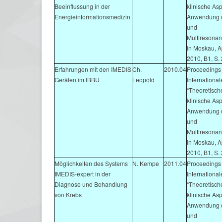
Beeinflussung in der
klinische As
Energieinformationsmedizin
Anwendung d
und
Multiresonan
in Moskau, Ap
2010, B1, S.
Erfahrungen mit den IMEDIS
Ch.
2010.04
Proceedings 
Geräten im IBBU
Leopold
Internationa
“Theoretisch
klinische As
Anwendung d
und
Multiresonan
in Moskau, Ap
2010, B1, S.
Möglichkeiten des Systems
N. Kempe
2011.04
Proceedings 
IMEDIS-expert in der
Internationa
Diagnose und Behandlung
“Theoretisch
von Krebs
klinische As
Anwendung d
und