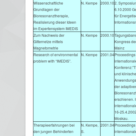
Wissenschaftliche
N. Kempe
2000.10
2. Symposium
Grundlagen der
6.10.2000 Ge
Bioresonanztherapie,
für Energeti
Realisierung dieser Ideen
Informations
im Expertensystem IMEDIS
Zum Nachweis der
N. Kempe
2000.10
Tagungsband
Gitternetze mittels
Kongress der
Magnetometrie
Mainz
Research of environmental
N. Kempe
2001.04
Proceedings 
problem with “IMEDIS”.
internationa
Konferenz:”T
und klinisch
Anwendungs
der adaptive
Bioresonanzt
erschienen.
internationa
16-25.4.2002
Moskau.
Therapieerfahrungen bei
N. Kempe,
2001.04
Proceedings 
den jungen Behinderten
S.
internationa