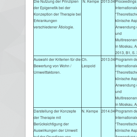
Die Nutzung der Prinzipien
N. Kempe
2013.04
Proceedings 
der Epigenetik bei der
Internationa
Konzeption der Therapie bei
“Theoretisch
Erkrankungen
klinische As
verschiedener Ätiologie.
Anwendung d
und
Multiresonan
in Moskau, Ap
2013, B1, S.
Auswahl der Kriterien für die
Ch.
2013.04
Programm de
Bewertung von Wohn /
Leopold
Internationa
Umweltfaktoren.
“Theoretisch
klinische As
Anwendung d
und
Multiresonan
in Moskau, A
Darstellung der Konzepte
N. Kempe
2014.04
Programm de
der Therapie mit
Internationa
Berücksichtigung der
“Theoretisch
Auswirkungen der Umwelt
klinische As
auf der Grundlage von
Anwendung d