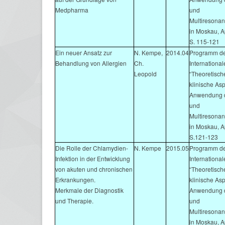
Medpharma
und
Multiresonan
in Moskau, A
S. 115-121
Ein neuer Ansatz zur
N. Kempe,
2014.04
Programm de
Behandlung von Allergien
Ch.
Internationa
Leopold
“Theoretisch
klinische As
Anwendung d
und
Multiresonan
in Moskau, A
S.121-123
Die Rolle der Chlamydien-
N. Kempe
2015.05
Programm de
Infektion in der Entwicklung
Internationa
von akuten und chronischen
“Theoretisch
Erkrankungen.
klinische As
Merkmale der Diagnostik
Anwendung d
und Therapie.
und
Multiresonan
in Moskau, A