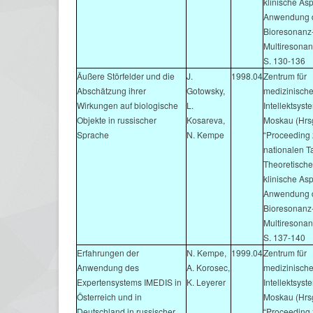
klinische As
Anwendung 
Bioresonanz
Multiresonan
S. 130-136
Äußere Störfelder und die
J.
1998.04
Zentrum für
Abschätzung ihrer
Gotowsky,
medizinisch
Wirkungen auf biologische
L.
Intellektsys
Objekte in russischer
Kosareva,
Moskau (Hrs
Sprache
N. Kempe
“Proceeding z
nationalen 
Theoretisch
klinische As
Anwendung 
Bioresonanz
Multiresonan
S. 137-140
Erfahrungen der
N. Kempe,
1999.04
Zentrum für
Anwendung des
A. Korosec,
medizinisch
Expertensystems IMEDIS in
K. Leyerer
Intellektsys
Österreich und in
Moskau (Hrs
Deutschland in russischer
“Proceeding z