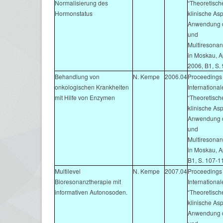
Normalisierung des
“Theoretisch
Hormonstatus
klinische As
Anwendung d
und
Multiresonan
in Moskau, Ap
2006, B1, S.
Behandlung von
N. Kempe
2006.04
Proceedings 
onkologischen Krankheiten
Internationa
mit Hilfe von Enzymen
“Theoretisch
klinische As
Anwendung d
und
Multiresonan
in Moskau, A
B1, S. 107-1
Multilevel
N. Kempe
2007.04
Proceedings d
Bioresonanztherapie mit
Internationa
informativen Autonosoden.
“Theoretisch
klinische As
Anwendung d