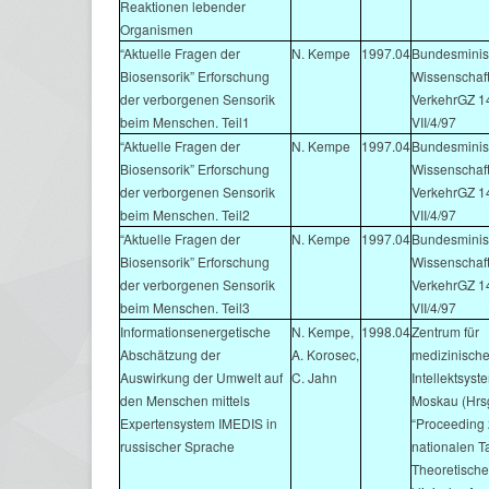
Reaktionen lebender
Organismen
“Aktuelle Fragen der
N. Kempe
1997.04
Bundesminist
Biosensorik” Erforschung
Wissenschaf
der verborgenen Sensorik
VerkehrGZ 1
beim Menschen. Teil1
VII/4/97
“Aktuelle Fragen der
N. Kempe
1997.04
Bundesminist
Biosensorik” Erforschung
Wissenschaf
der verborgenen Sensorik
VerkehrGZ 1
beim Menschen. Teil2
VII/4/97
“Aktuelle Fragen der
N. Kempe
1997.04
Bundesminist
Biosensorik” Erforschung
Wissenschaf
der verborgenen Sensorik
VerkehrGZ 1
beim Menschen. Teil3
VII/4/97
Informationsenergetische
N. Kempe,
1998.04
Zentrum für
Abschätzung der
A. Korosec,
medizinisch
Auswirkung der Umwelt auf
C. Jahn
Intellektsys
den Menschen mittels
Moskau (Hrs
Expertensystem IMEDIS in
“Proceeding z
russischer Sprache
nationalen 
Theoretisch