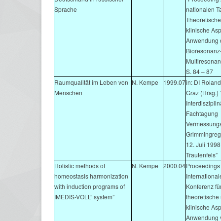
Sprache
nationalen 
Theoretisch
klinische As
Anwendung 
Bioresonanz
Multiresonan
S. 84 – 87
Raumqualität im Leben von
N. Kempe
1999.07
in: DI Roland
Menschen
Graz (Hrsg.) 
Interdiszipli
Fachtagung
Vermessungs
Grimmingregi
12. Juli 199
Trautenfels”
Holistic methods of
N. Kempe
2000.04
Proceedings 
homeostasis harmonization
Internationa
with induction programs of
Konferenz fü
IMEDIS-VOLL” system”
theoretische
klinische As
Anwendung v