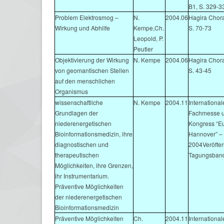
B1, S. 329-3
Problem Elektrosmog –
N.
2004.06
Hagira Chor
Wirkung und Abhilfe
Kempe,Ch.
S. 70-73
Leopold, P.
Peutler
Objektivierung der Wirkung
N. Kempe
2004.06
Hagira Chor
von geomantischen Stellen
S. 43-45
auf den menschlichen
Organismus
wissenschaftliche
N. Kempe
2004.11
International
Grundlagen der
Fachmesse 
niederenergetischen
Kongress “E
Bioinformationsmedizin, ihre
Hannover” –
diagnostischen und
2004Veröffent
therapeutischen
Tagungsban
Möglichkeiten, ihre Grenzen,
ihr Instrumentarium.
Präventive Möglichkeiten
der niederenergetischen
Bioinformationsmedizin
Präventive Möglichkeiten
Ch.
2004.11
International