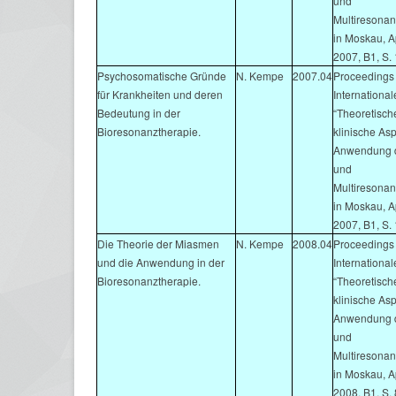
und
Multiresonan
in Moskau, Ap
2007, B1, S.
Psychosomatische Gründe
N. Kempe
2007.04
Proceedings d
für Krankheiten und deren
Internationa
Bedeutung in der
“Theoretisch
Bioresonanztherapie.
klinische As
Anwendung d
und
Multiresonan
in Moskau, Ap
2007, B1, S.
Die Theorie der Miasmen
N. Kempe
2008.04
Proceedings 
und die Anwendung in der
Internationa
Bioresonanztherapie.
“Theoretisch
klinische As
Anwendung d
und
Multiresonan
in Moskau, Ap
2008, B1, S.