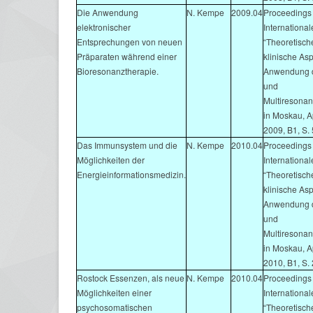
Die Anwendung
N. Kempe
2009.04
Proceedings 
elektronischer
Internationa
Entsprechungen von neuen
“Theoretisch
Präparaten während einer
klinische As
Bioresonanztherapie.
Anwendung d
und
Multiresonan
in Moskau, Ap
2009, B1, S.
Das Immunsystem und die
N. Kempe
2010.04
Proceedings 
Möglichkeiten der
Internationa
Energieinformationsmedizin.
“Theoretisch
klinische As
Anwendung d
und
Multiresonan
in Moskau, Ap
2010, B1, S.
Rostock Essenzen, als neue
N. Kempe
2010.04
Proceedings 
Möglichkeiten einer
Internationa
psychosomatischen
“Theoretisch