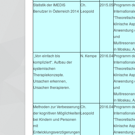
Statistik der IMEDIS
Ch.
2015.05
Programm de
Benutzer in Österreich 2014
Leopold
Internationa
“Theoretisch
klinische As
Anwendung d
und
Multiresonan
in Moskau, A
„Von einfach bis
N. Kempe
2016.04
Programm de
kompliziert“. Aufbau der
Internationa
systemischen
“Theoretisch
Therapiekonzepte.
klinische As
Ursachen erkennen,
Anwendung d
Ursachen therapieren.
und
Multiresonan
in Moskau, A
Methoden zur Verbesserung
Ch.
2016.04
Programm de
der kognitiven Möglichkeiten
Leopold
Internationa
bei Kindern und Personen
“Theoretisch
mit
klinische As
Entwicklungsverzögerungen
Anwendung d