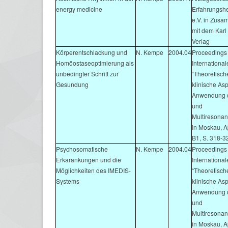
energy medicine
Erfahrungsh
e.V. in Zusa
mit dem Karl
Verlag
Körperentschlackung und
N. Kempe
2004.04
Proceedings 
Homöostaseoptimierung als
Internationa
unbedingter Schritt zur
“Theoretisch
Gesundung
klinische As
Anwendung d
und
Multiresonan
in Moskau, A
B1, S. 318-3
Psychosomatische
N. Kempe
2004.04
Proceedings 
Erkarankungen und die
Internationa
Möglichkeiten des IMEDIS-
“Theoretisch
Systems
klinische As
Anwendung d
und
Multiresonan
in Moskau, A