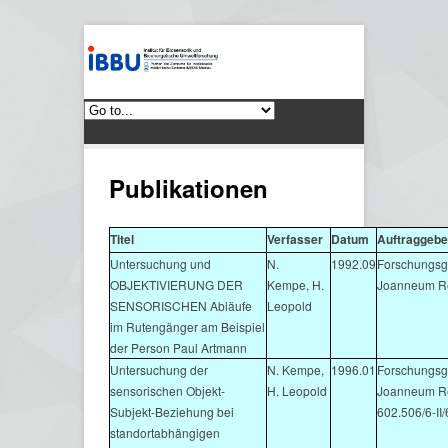
Publikationen
Titel
Verfasser
Datum
Auftraggebe
Untersuchung und
N.
1992.09
Forschungsge
OBJEKTIVIERUNG DER
Kempe, H.
Joanneum R
SENSORISCHEN Abläufe
Leopold
im Rutengänger am Beispiel
der Person Paul Artmann
Untersuchung der
N. Kempe,
1996.01
Forschungsge
sensorischen Objekt-
H. Leopold
Joanneum R
Subjekt-Beziehung bei
602.506/6-II/
standortabhängigen