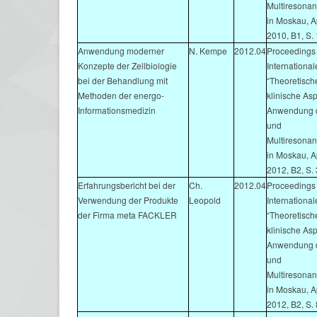
Multiresonan
in Moskau, Ap
2010, B1, S.
Anwendung moderner
N. Kempe
2012.04
Proceedings 
Konzepte der Zellbiologie
Internationa
bei der Behandlung mit
“Theoretisch
Methoden der energo-
klinische As
Informationsmedizin
Anwendung d
und
Multiresonan
in Moskau, Ap
2012, B2, S. 
Erfahrungsbericht bei der
Ch.
2012.04
Proceedings 
Verwendung der Produkte
Leopold
Internationa
der Firma meta FACKLER
“Theoretisch
klinische As
Anwendung d
und
Multiresonan
in Moskau, Ap
2012, B2, S. 