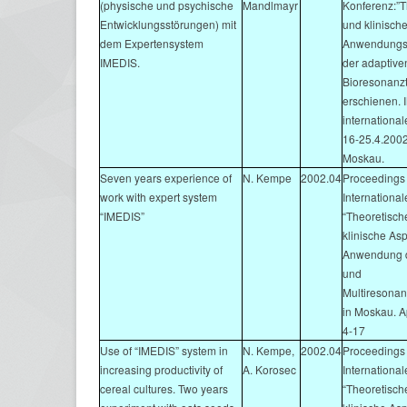
(physische und psychische
Mandlmayr
Konferenz:”T
Entwicklungsstörungen) mit
und klinisch
dem Expertensystem
Anwendungs
IMEDIS.
der adaptive
Bioresonanzt
erschienen.
internationa
16-25.4.2002
Moskau.
Seven years experience of
N. Kempe
2002.04
Proceedings 
work with expert system
Internationa
“IMEDIS”
“Theoretisch
klinische As
Anwendung d
und
Multiresonan
in Moskau. Ap
4-17
Use of “IMEDIS” system in
N. Kempe,
2002.04
Proceedings d
increasing productivity of
A. Korosec
Internationa
cereal cultures. Two years
“Theoretisch