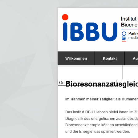
Willkommen
Kontakt
Au
IMEDIS Symposium 2016 de
Bioresonanzausglei
Im Rahmen meiner Tätigkeit als Humanene
Das Institut IBBU Lieboch bietet Ihnen im 
Diagnostik des energetischen Zustandes de
Bioresonanztherapie können anschließend a
und der Energiefluss optimiert werden.